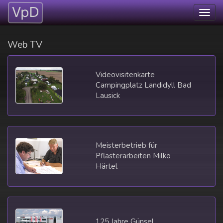
Togg
navig
Web TV
Videovisitenkarte
Campingplatz Landidyll Bad
Lausick
Meisterbetrieb für
Pflasterarbeiten Milko
Härtel
125 Jahre Günsel