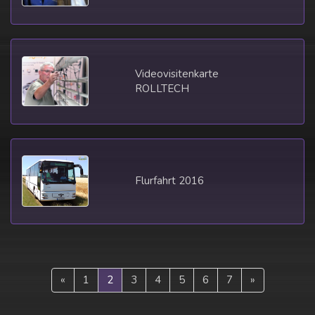
Videovisitenkarte
ROLLTECH
Flurfahrt 2016
«
1
2
3
4
5
6
7
»